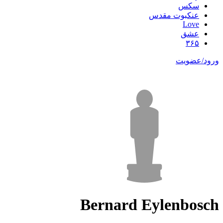
سکس
عنکبوت مقدس
Love
عشق
۳۶۵
ورود/عضویت
Bernard Eylenbosch