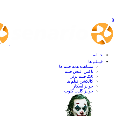
0
خــانه
فیــلم ها
مشاهده همه فیلم ها
باکس افیس فیلم
250 فیلم برتر
کالکشن فیلم ها
جوایز اسکار
جوایز گلدن گلوپ