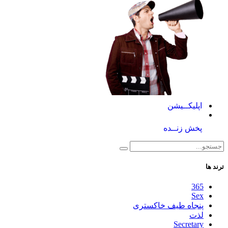
اپلیکــیشن
پخش زنــده
ترند ها
365
Sex
پنجاه طیف خاکستری
لذت
Secretary