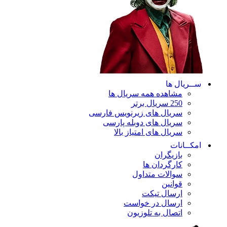
ســریال ها
مشاهده همه سریال ها
250 سریال برتر
سریال های زیرنویس فارسی
سریال های دوبله پارسی
سریال های امتیاز بالا
امکــانات
بازیگران
کارگردان ها
سوالات متداول
قوانین
ارسال تیکت
ارسال در خواست
اتصال به تلوزیون