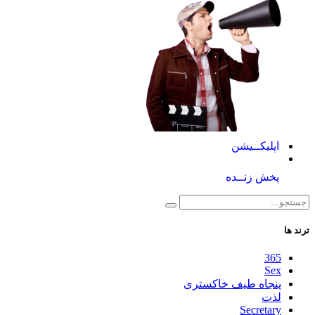
اپلیکــیشن
پخش زنــده
ترند ها
365
Sex
پنجاه طیف خاکستری
لذت
Secretary