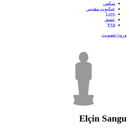
سکس
عنکبوت مقدس
Love
عشق
۳۶۵
ورود/عضویت
Elçin Sangu