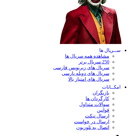
ســریال ها
مشاهده همه سریال ها
250 سریال برتر
سریال های زیرنویس فارسی
سریال های دوبله پارسی
سریال های امتیاز بالا
امکــانات
بازیگران
کارگردان ها
سوالات متداول
قوانین
ارسال تیکت
ارسال در خواست
اتصال به تلوزیون