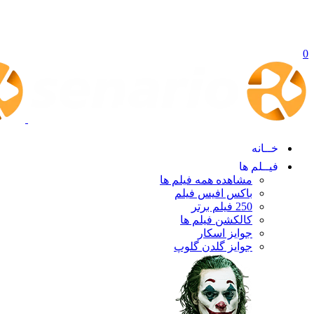
0
خــانه
فیــلم ها
مشاهده همه فیلم ها
باکس افیس فیلم
250 فیلم برتر
کالکشن فیلم ها
جوایز اسکار
جوایز گلدن گلوپ