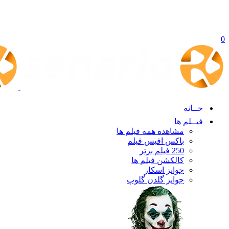
0
خــانه
فیــلم ها
مشاهده همه فیلم ها
باکس افیس فیلم
250 فیلم برتر
کالکشن فیلم ها
جوایز اسکار
جوایز گلدن گلوپ