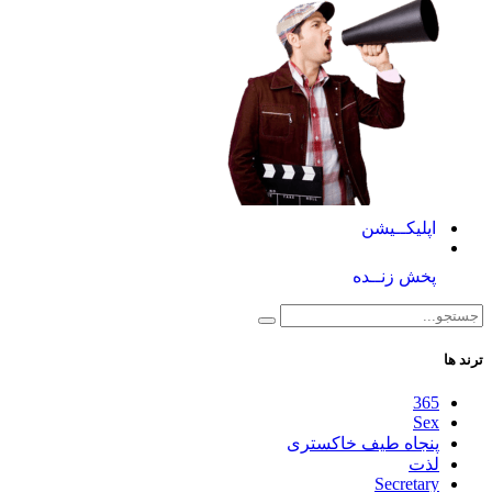
اپلیکــیشن
پخش زنــده
ترند ها
365
Sex
پنجاه طیف خاکستری
لذت
Secretary