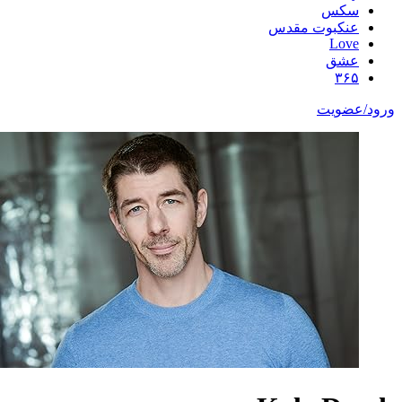
سکس
عنکبوت مقدس
Love
عشق
۳۶۵
ورود/عضویت