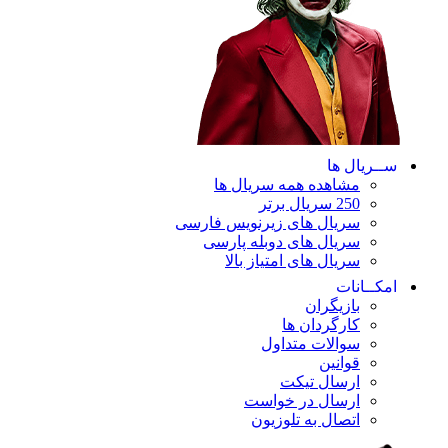
ســریال ها
مشاهده همه سریال ها
250 سریال برتر
سریال های زیرنویس فارسی
سریال های دوبله پارسی
سریال های امتیاز بالا
امکــانات
بازیگران
کارگردان ها
سوالات متداول
قوانین
ارسال تیکت
ارسال در خواست
اتصال به تلوزیون