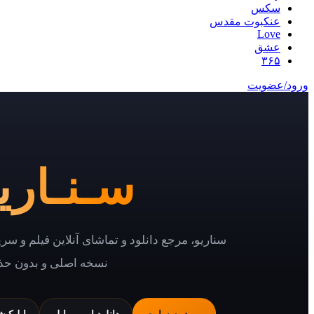
سکس
عنکبوت مقدس
Love
عشق
۳۶۵
ورود/عضویت
سـنـاریـ
سناریو، مرجع دانلود و تماشای آنلاین فیلم و سر
نسخه اصلی و بدون حذ
ورود به سایت
دانلود اپ موبایل
اپلیکی