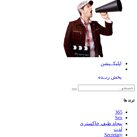
اپلیکــیشن
پخش زنــده
ترند ها
365
Sex
پنجاه طیف خاکستری
لذت
Secretary