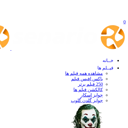
0
خــانه
فیــلم ها
مشاهده همه فیلم ها
باکس افیس فیلم
250 فیلم برتر
کالکشن فیلم ها
جوایز اسکار
جوایز گلدن گلوپ