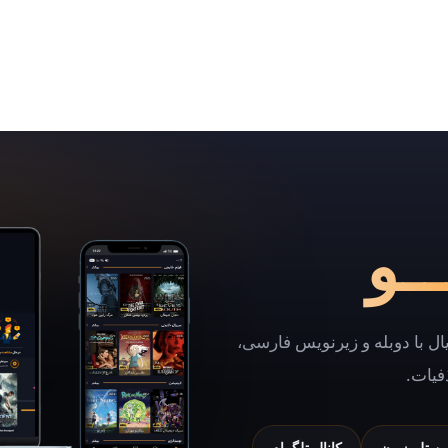
ـو
یال با دوبله و زیرنویس فارسی،
فیات.
شن تلویزیون
کانال تلگرام