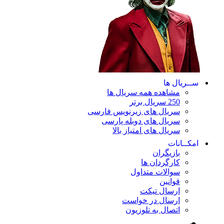
ســریال ها
مشاهده همه سریال ها
250 سریال برتر
سریال های زیرنویس فارسی
سریال های دوبله پارسی
سریال های امتیاز بالا
امکــانات
بازیگران
کارگردان ها
سوالات متداول
قوانین
ارسال تیکت
ارسال در خواست
اتصال به تلوزیون