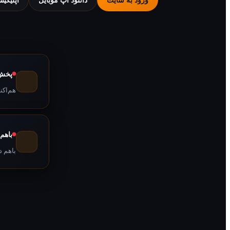
پخش 
هم‌اکن
باهم
باهم د