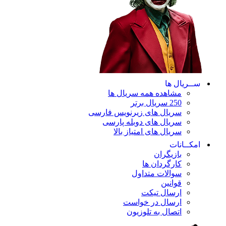
ســریال ها
مشاهده همه سریال ها
250 سریال برتر
سریال های زیرنویس فارسی
سریال های دوبله پارسی
سریال های امتیاز بالا
امکــانات
بازیگران
کارگردان ها
سوالات متداول
قوانین
ارسال تیکت
ارسال در خواست
اتصال به تلوزیون