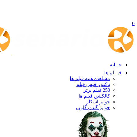
0
خــانه
فیــلم ها
مشاهده همه فیلم ها
باکس افیس فیلم
250 فیلم برتر
کالکشن فیلم ها
جوایز اسکار
جوایز گلدن گلوپ