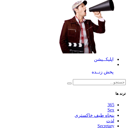
اپلیکــیشن
پخش زنــده
ترند ها
365
Sex
پنجاه طیف خاکستری
لذت
Secretary