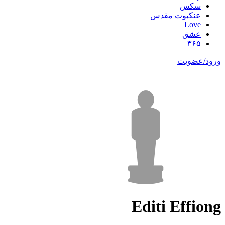
سکس
عنکبوت مقدس
Love
عشق
۳۶۵
ورود/عضویت
Editi Effiong