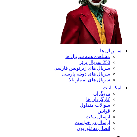
ســریال ها
مشاهده همه سریال ها
250 سریال برتر
سریال های زیرنویس فارسی
سریال های دوبله پارسی
سریال های امتیاز بالا
امکــانات
بازیگران
کارگردان ها
سوالات متداول
قوانین
ارسال تیکت
ارسال در خواست
اتصال به تلوزیون