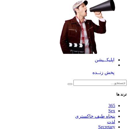
اپلیکــیشن
پخش زنــده
ترند ها
365
Sex
پنجاه طیف خاکستری
لذت
Secretary