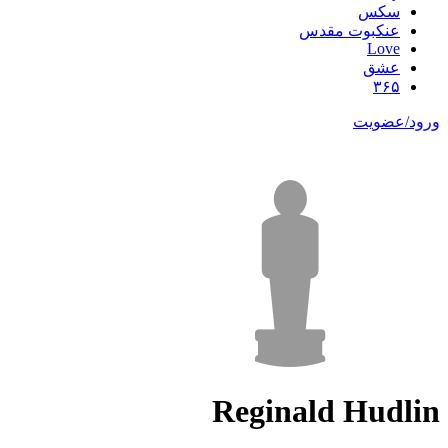
سکس
عنکبوت مقدس
Love
عشق
۳۶۵
ورود/عضویت
Reginald Hudlin