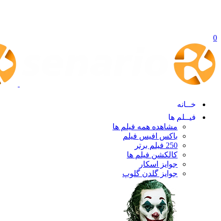
0
خــانه
فیــلم ها
مشاهده همه فیلم ها
باکس افیس فیلم
250 فیلم برتر
کالکشن فیلم ها
جوایز اسکار
جوایز گلدن گلوپ