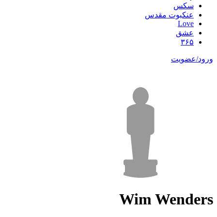
سکس
عنکبوت مقدس
Love
عشق
۳۶۵
ورود/عضویت
Wim Wenders