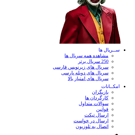
ســریال ها
مشاهده همه سریال ها
250 سریال برتر
سریال های زیرنویس فارسی
سریال های دوبله پارسی
سریال های امتیاز بالا
امکــانات
بازیگران
کارگردان ها
سوالات متداول
قوانین
ارسال تیکت
ارسال در خواست
اتصال به تلوزیون