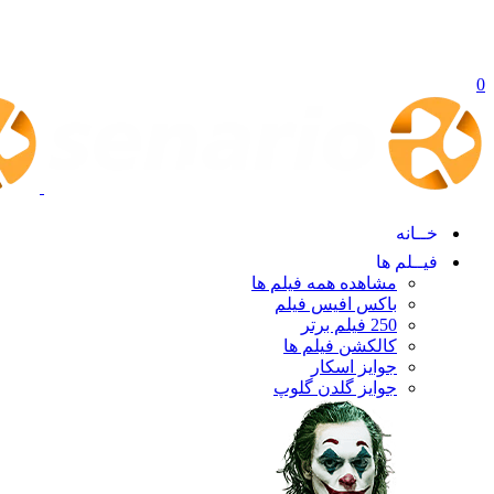
0
خــانه
فیــلم ها
مشاهده همه فیلم ها
باکس افیس فیلم
250 فیلم برتر
کالکشن فیلم ها
جوایز اسکار
جوایز گلدن گلوپ