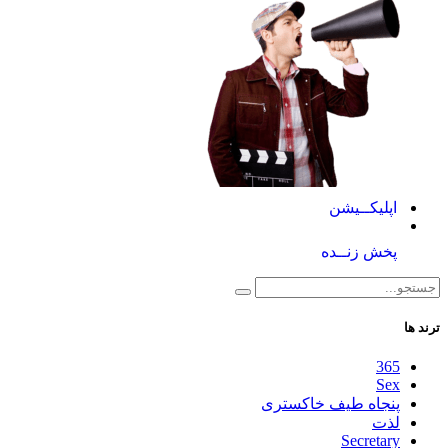
اپلیکــیشن
پخش زنــده
ترند ها
365
Sex
پنجاه طیف خاکستری
لذت
Secretary