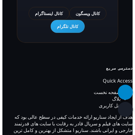
کانال ویسگون
کانال اینستاگرام
کانال تلگرام
دسترسی سریع
Quick Access
صفحه نخست
بلاگ
پنل کاربری
هدف از ایجاد سناریو ارائه خدمات کیفی در سطح عالی بود که
سایت های فیلم و سریال قادر به رقابت با سایت های قدرتمند
خارجی و ایرانی باشند. سناریو ا متشکل از بهترین و کامل ترین