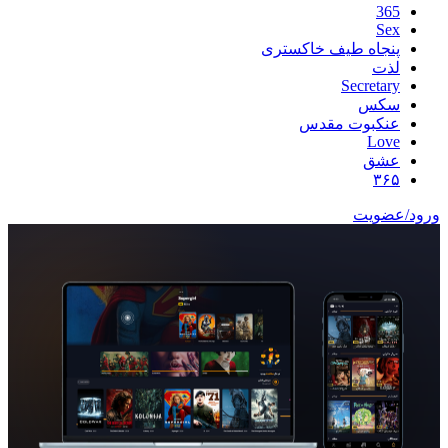
365
Sex
پنجاه طیف خاکستری
لذت
Secretary
سکس
عنکبوت مقدس
Love
عشق
۳۶۵
ورود/عضویت