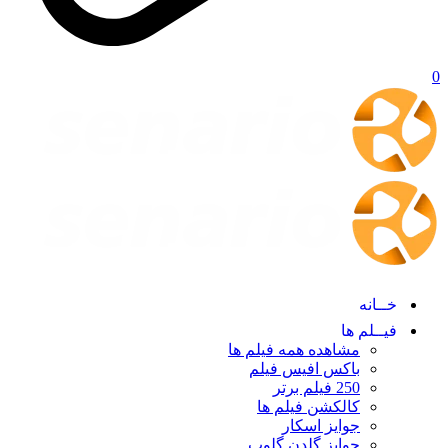
0
خــانه
فیــلم ها
مشاهده همه فیلم ها
باکس افیس فیلم
250 فیلم برتر
کالکشن فیلم ها
جوایز اسکار
جوایز گلدن گلوپ