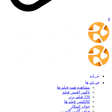
0
خــانه
فیــلم ها
مشاهده همه فیلم ها
باکس افیس فیلم
250 فیلم برتر
کالکشن فیلم ها
جوایز اسکار
جوایز گلدن گلوپ