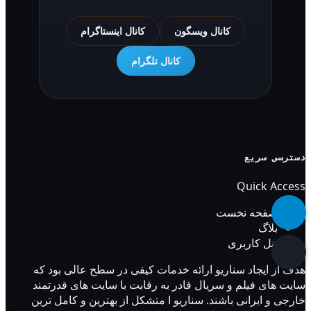
کانال ویسگون
کانال اینستاگرام
کانال تلگرام
دسترسی سریع
Quick Access
صفحه نخست
بلاگ
پنل کاربری
هدف از ایجاد سناریو ارائه خدمات کیفی در سطح عالی بود که
سایت های فیلم و سریال قادر به رقابت با سایت های قدرتمند
خارجی و ایرانی باشند. سناریو ا متشکل از بهترین و کامل ترین