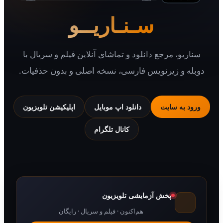
سـنـاریــو
سناریو، مرجع دانلود و تماشای آنلاین فیلم و سریال با
دوبله و زیرنویس فارسی، نسخه اصلی و بدون حذفیات.
ورود به سایت
دانلود اپ موبایل
اپلیکیشن تلویزیون
کانال تلگرام
پخش آزمایشی تلویزیون
هم‌اکنون · فیلم و سریال · رایگان