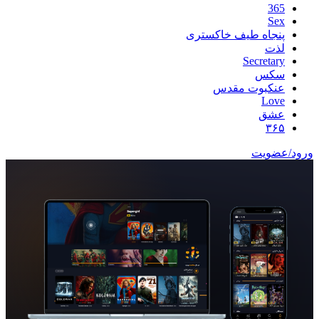
365
Sex
پنجاه طیف خاکستری
لذت
Secretary
سکس
عنکبوت مقدس
Love
عشق
۳۶۵
ورود/عضویت