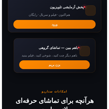
پخش آزمایشی تلویزیون
هم‌اکنون · فیلم و سریال · رایگان
ورود
باهم ببین — تماشای گروهی
باهم دیگر چت کنید ، شوخی کنید ، فیلم ببنید
بزن بریم
امکانات سناریو
رآنچه برای تماشای حرفه‌ای