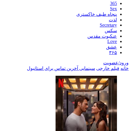
اه طیف خاکستری
Secre
س
بوت مقدس
L
ق
یت
خارجی
سینمایی آخرین تماس برای استانبول