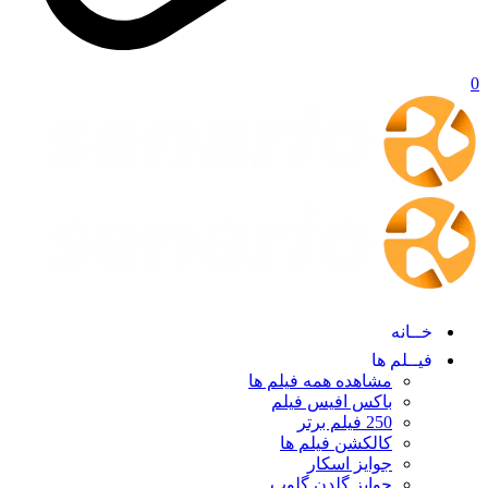
0
خــانه
فیــلم ها
مشاهده همه فیلم ها
باکس افیس فیلم
250 فیلم برتر
کالکشن فیلم ها
جوایز اسکار
جوایز گلدن گلوپ