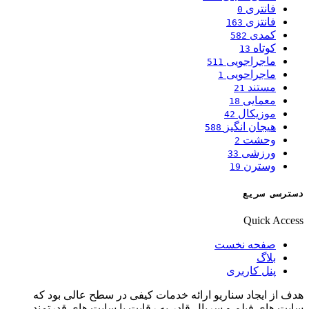
فانتری
0
فانتزی
163
کمدی
582
کوتاه
13
ماجراجویی
511
ماجراحویی
1
مستند
21
معمایی
18
موزیکال
42
هیجان انگیز
588
وحشت
2
ورزشی
33
وسترن
19
دسترسی سریع
Quick Access
صفحه نخست
بلاگ
پنل کاربری
هدف از ایجاد سناریو ارائه خدمات کیفی در سطح عالی بود که
سایت های فیلم و سریال قادر به رقابت با سایت های قدرتمند