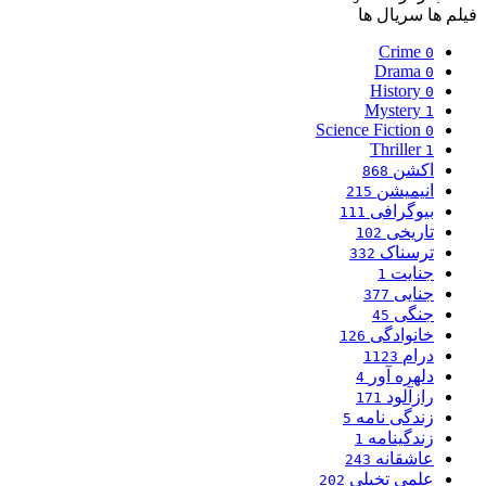
فیلم ها
سریال ها
Crime
0
Drama
0
History
0
Mystery
1
Science Fiction
0
Thriller
1
اکشن
868
انیمیشن
215
بیوگرافی
111
تاریخی
102
ترسناک
332
جنایت
1
جنایی
377
جنگی
45
خانوادگی
126
درام
1123
دلهره آور
4
رازآلود
171
زندگی نامه
5
زندگینامه
1
عاشقانه
243
علمی تخیلی
202