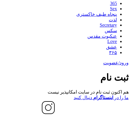
365
Sex
پنجاه طیف خاکستری
لذت
Secretary
سکس
عنکبوت مقدس
Love
عشق
۳۶۵
ورود/عضویت
ثبت نام
هم اکنون ثبت نام در سایت امکانپذیر نیست
ما را در
اینستاگرام
دنبال کنید