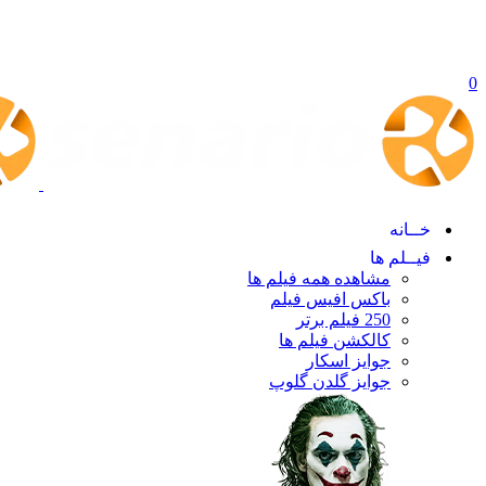
0
خــانه
فیــلم ها
مشاهده همه فیلم ها
باکس افیس فیلم
250 فیلم برتر
کالکشن فیلم ها
جوایز اسکار
جوایز گلدن گلوپ