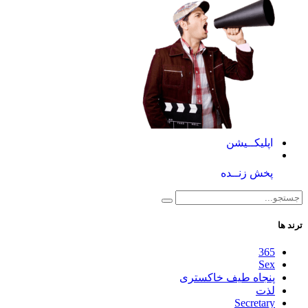
اپلیکــیشن
پخش زنــده
ترند ها
365
Sex
پنجاه طیف خاکستری
لذت
Secretary