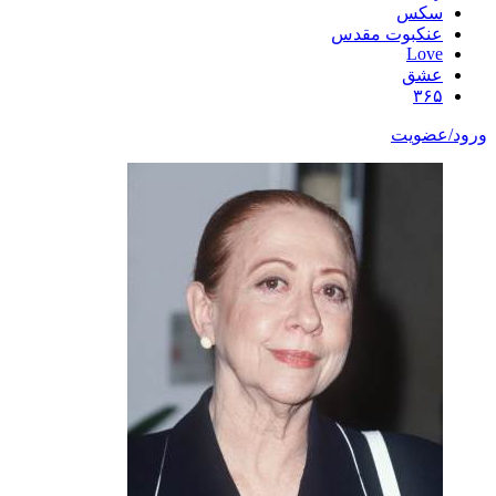
سکس
عنکبوت مقدس
Love
عشق
۳۶۵
ورود/عضویت