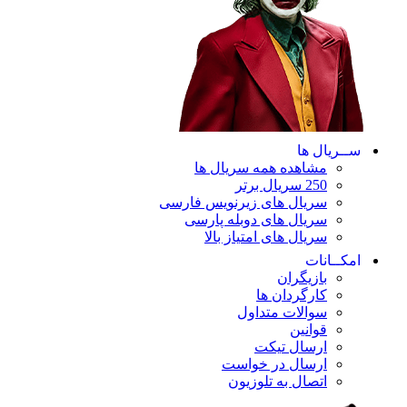
ســریال ها
مشاهده همه سریال ها
250 سریال برتر
سریال های زیرنویس فارسی
سریال های دوبله پارسی
سریال های امتیاز بالا
امکــانات
بازیگران
کارگردان ها
سوالات متداول
قوانین
ارسال تیکت
ارسال در خواست
اتصال به تلوزیون