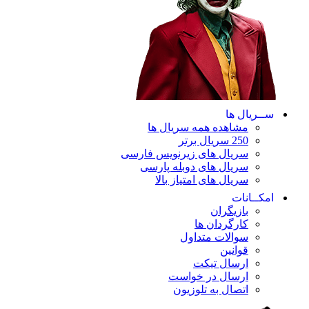
ســریال ها
مشاهده همه سریال ها
250 سریال برتر
سریال های زیرنویس فارسی
سریال های دوبله پارسی
سریال های امتیاز بالا
امکــانات
بازیگران
کارگردان ها
سوالات متداول
قوانین
ارسال تیکت
ارسال در خواست
اتصال به تلوزیون