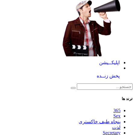
اپلیکــیشن
پخش زنــده
ترند ها
365
Sex
پنجاه طیف خاکستری
لذت
Secretary