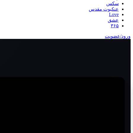
سکس
عنکبوت مقدس
Love
عشق
۳۶۵
ورود/عضویت