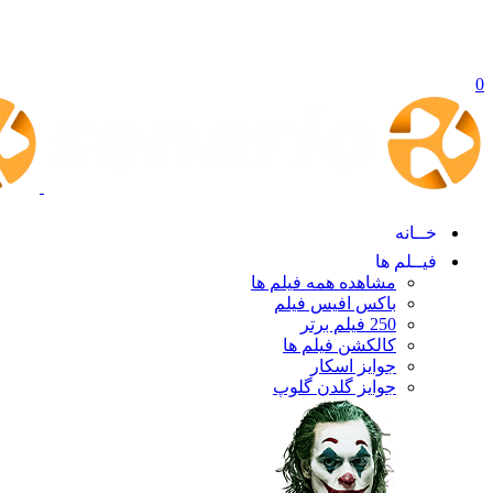
0
خــانه
فیــلم ها
مشاهده همه فیلم ها
باکس افیس فیلم
250 فیلم برتر
کالکشن فیلم ها
جوایز اسکار
جوایز گلدن گلوپ