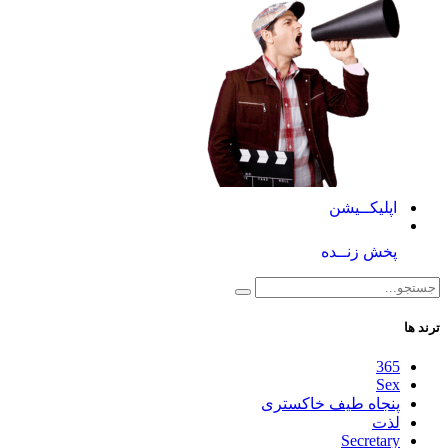
اپلیکــیشن
پخش زنــده
ترند ها
365
Sex
پنجاه طیف خاکستری
لذت
Secretary