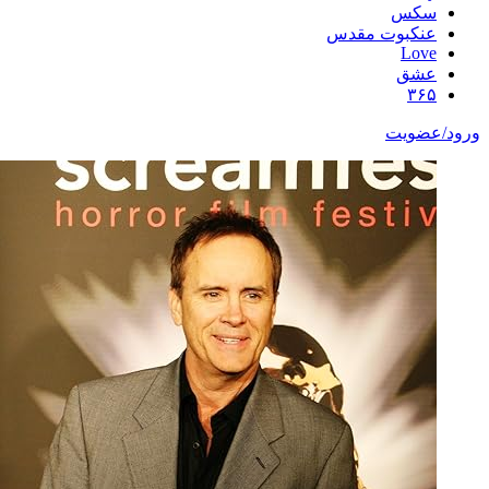
سکس
عنکبوت مقدس
Love
عشق
۳۶۵
ورود/عضویت