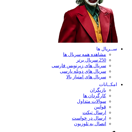
ســریال ها
مشاهده همه سریال ها
250 سریال برتر
سریال های زیرنویس فارسی
سریال های دوبله پارسی
سریال های امتیاز بالا
امکــانات
بازیگران
کارگردان ها
سوالات متداول
قوانین
ارسال تیکت
ارسال در خواست
اتصال به تلوزیون