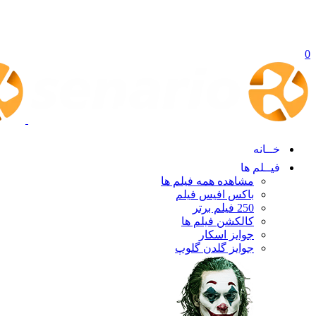
0
خــانه
فیــلم ها
مشاهده همه فیلم ها
باکس افیس فیلم
250 فیلم برتر
کالکشن فیلم ها
جوایز اسکار
جوایز گلدن گلوپ