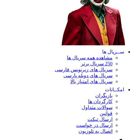
ســریال ها
مشاهده همه سریال ها
250 سریال برتر
سریال های زیرنویس فارسی
سریال های دوبله پارسی
سریال های امتیاز بالا
امکــانات
بازیگران
کارگردان ها
سوالات متداول
قوانین
ارسال تیکت
ارسال در خواست
اتصال به تلوزیون