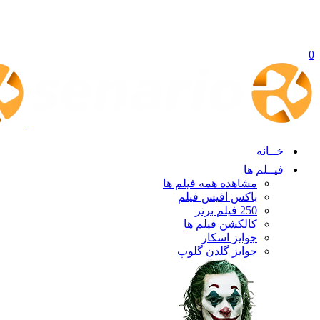
0
خــانه
فیــلم ها
مشاهده همه فیلم ها
باکس افیس فیلم
250 فیلم برتر
کالکشن فیلم ها
جوایز اسکار
جوایز گلدن گلوپ