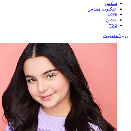
سکس
عنکبوت مقدس
Love
عشق
۳۶۵
ورود/عضویت