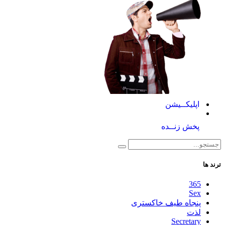
اپلیکــیشن
پخش زنــده
ترند ها
365
Sex
پنجاه طیف خاکستری
لذت
Secretary