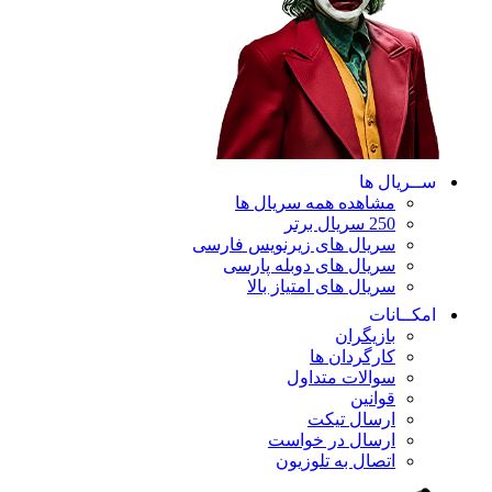
ســریال ها
مشاهده همه سریال ها
250 سریال برتر
سریال های زیرنویس فارسی
سریال های دوبله پارسی
سریال های امتیاز بالا
امکــانات
بازیگران
کارگردان ها
سوالات متداول
قوانین
ارسال تیکت
ارسال در خواست
اتصال به تلوزیون