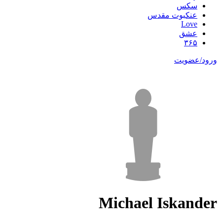
سکس
عنکبوت مقدس
Love
عشق
۳۶۵
ورود/عضویت
Michael Iskander