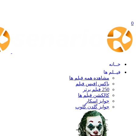
0
خــانه
فیــلم ها
مشاهده همه فیلم ها
باکس افیس فیلم
250 فیلم برتر
کالکشن فیلم ها
جوایز اسکار
جوایز گلدن گلوپ