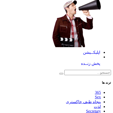
اپلیکــیشن
پخش زنــده
ترند ها
365
Sex
پنجاه طیف خاکستری
لذت
Secretary