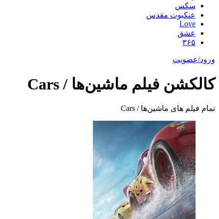
سکس
عنکبوت مقدس
Love
عشق
۳۶۵
ورود/عضویت
کالکشن فیلم ماشین‌ها / Cars
تمام فیلم های ماشین‌ها / Cars