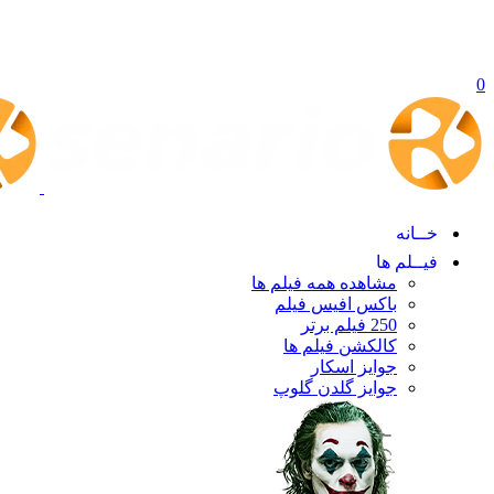
0
خــانه
فیــلم ها
مشاهده همه فیلم ها
باکس افیس فیلم
250 فیلم برتر
کالکشن فیلم ها
جوایز اسکار
جوایز گلدن گلوپ