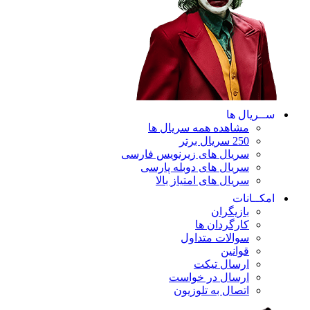
ســریال ها
مشاهده همه سریال ها
250 سریال برتر
سریال های زیرنویس فارسی
سریال های دوبله پارسی
سریال های امتیاز بالا
امکــانات
بازیگران
کارگردان ها
سوالات متداول
قوانین
ارسال تیکت
ارسال در خواست
اتصال به تلوزیون