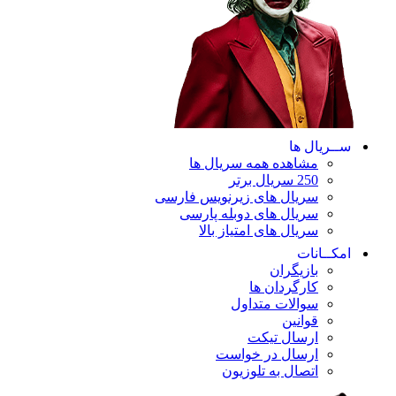
ســریال ها
مشاهده همه سریال ها
250 سریال برتر
سریال های زیرنویس فارسی
سریال های دوبله پارسی
سریال های امتیاز بالا
امکــانات
بازیگران
کارگردان ها
سوالات متداول
قوانین
ارسال تیکت
ارسال در خواست
اتصال به تلوزیون