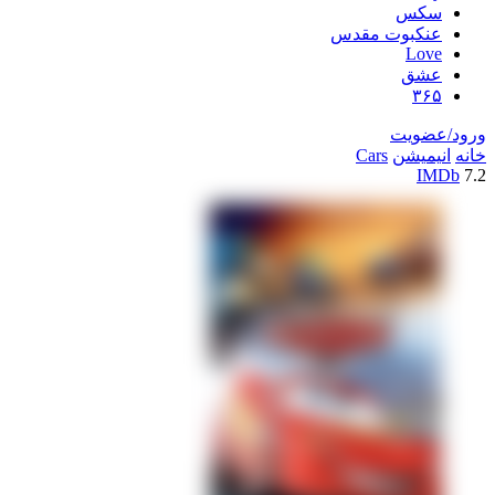
سکس
عنکبوت مقدس
Love
عشق
۳۶۵
ورود/عضویت
خانه
انیمیشن
Cars
IMDb
7.2