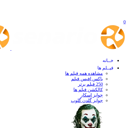
0
خــانه
فیــلم ها
مشاهده همه فیلم ها
باکس افیس فیلم
250 فیلم برتر
کالکشن فیلم ها
جوایز اسکار
جوایز گلدن گلوپ