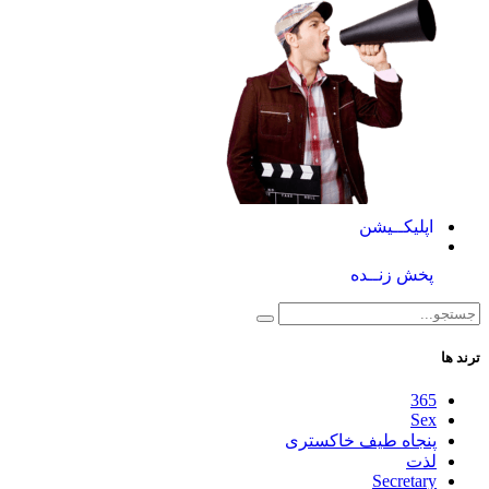
اپلیکــیشن
پخش زنــده
ترند ها
365
Sex
پنجاه طیف خاکستری
لذت
Secretary