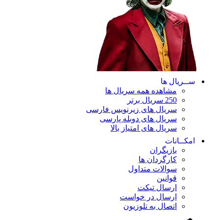
ســریال ها
مشاهده همه سریال ها
250 سریال برتر
سریال های زیرنویس فارسی
سریال های دوبله پارسی
سریال های امتیاز بالا
امکــانات
بازیگران
کارگردان ها
سوالات متداول
قوانین
ارسال تیکت
ارسال در خواست
اتصال به تلوزیون