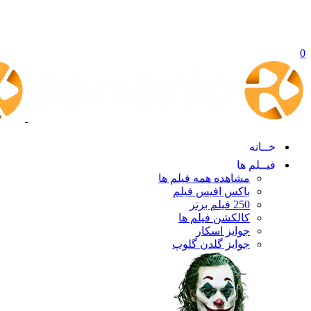
0
خــانه
فیــلم ها
مشاهده همه فیلم ها
باکس افیس فیلم
250 فیلم برتر
کالکشن فیلم ها
جوایز اسکار
جوایز گلدن گلوپ