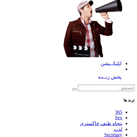
اپلیکــیشن
پخش زنــده
ترند ها
365
Sex
پنجاه طیف خاکستری
لذت
Secretary