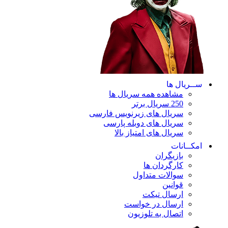
ســریال ها
مشاهده همه سریال ها
250 سریال برتر
سریال های زیرنویس فارسی
سریال های دوبله پارسی
سریال های امتیاز بالا
امکــانات
بازیگران
کارگردان ها
سوالات متداول
قوانین
ارسال تیکت
ارسال در خواست
اتصال به تلوزیون