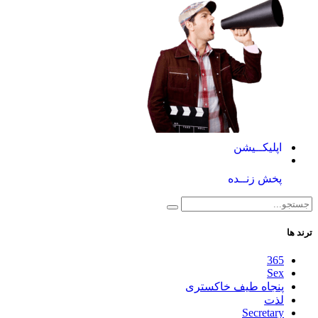
اپلیکــیشن
پخش زنــده
ترند ها
365
Sex
پنجاه طیف خاکستری
لذت
Secretary