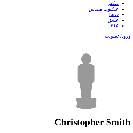
سکس
عنکبوت مقدس
Love
عشق
۳۶۵
ورود/عضویت
Christopher Smith