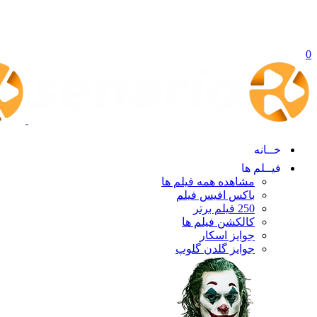
0
خــانه
فیــلم ها
مشاهده همه فیلم ها
باکس افیس فیلم
250 فیلم برتر
کالکشن فیلم ها
جوایز اسکار
جوایز گلدن گلوپ