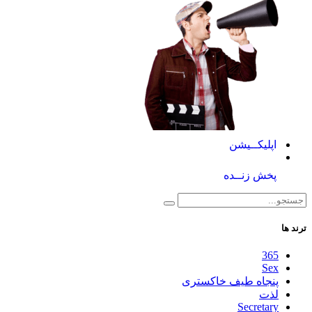
اپلیکــیشن
پخش زنــده
ترند ها
365
Sex
پنجاه طیف خاکستری
لذت
Secretary