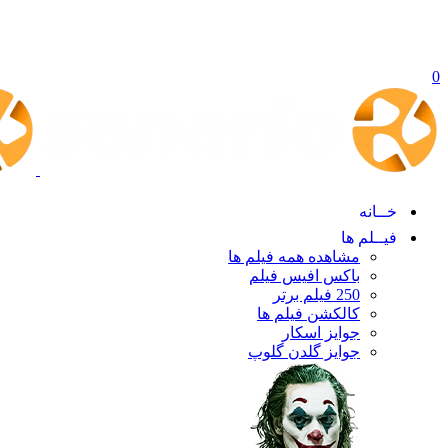
0
خــانه
فیــلم ها
مشاهده همه فیلم ها
باکس افیس فیلم
250 فیلم برتر
کالکشن فیلم ها
جوایز اسکار
جوایز گلدن گلوپ