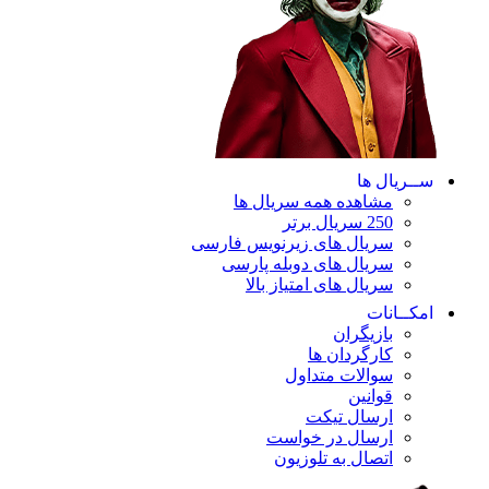
ســریال ها
مشاهده همه سریال ها
250 سریال برتر
سریال های زیرنویس فارسی
سریال های دوبله پارسی
سریال های امتیاز بالا
امکــانات
بازیگران
کارگردان ها
سوالات متداول
قوانین
ارسال تیکت
ارسال در خواست
اتصال به تلوزیون