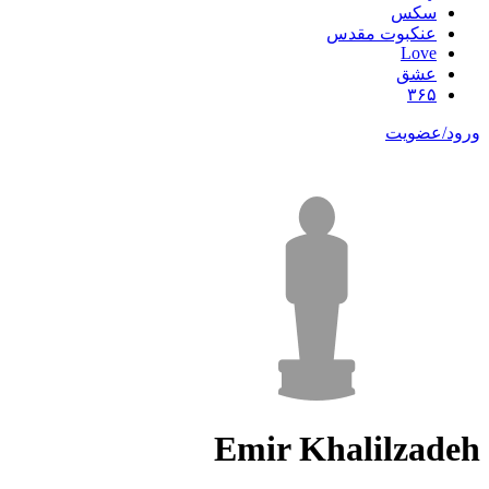
سکس
عنکبوت مقدس
Love
عشق
۳۶۵
ورود/عضویت
Emir Khalilzadeh