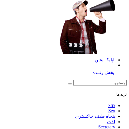
اپلیکــیشن
پخش زنــده
ترند ها
365
Sex
پنجاه طیف خاکستری
لذت
Secretary