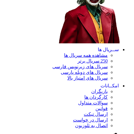
ســریال ها
مشاهده همه سریال ها
250 سریال برتر
سریال های زیرنویس فارسی
سریال های دوبله پارسی
سریال های امتیاز بالا
امکــانات
بازیگران
کارگردان ها
سوالات متداول
قوانین
ارسال تیکت
ارسال در خواست
اتصال به تلوزیون