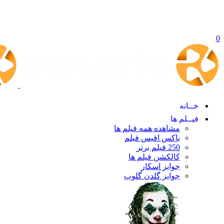
0
خــانه
فیــلم ها
مشاهده همه فیلم ها
باکس افیس فیلم
250 فیلم برتر
کالکشن فیلم ها
جوایز اسکار
جوایز گلدن گلوپ