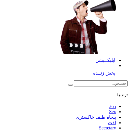
اپلیکــیشن
پخش زنــده
ترند ها
365
Sex
پنجاه طیف خاکستری
لذت
Secretary