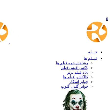
0
خــانه
فیــلم ها
مشاهده همه فیلم ها
باکس افیس فیلم
250 فیلم برتر
کالکشن فیلم ها
جوایز اسکار
جوایز گلدن گلوپ