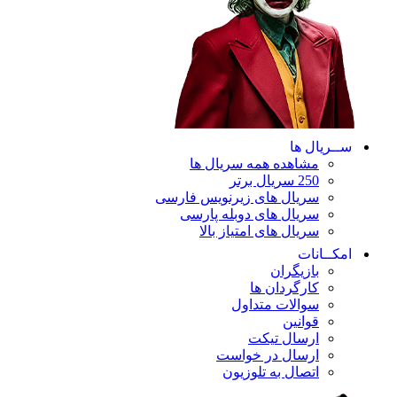
ســریال ها
مشاهده همه سریال ها
250 سریال برتر
سریال های زیرنویس فارسی
سریال های دوبله پارسی
سریال های امتیاز بالا
امکــانات
بازیگران
کارگردان ها
سوالات متداول
قوانین
ارسال تیکت
ارسال در خواست
اتصال به تلوزیون