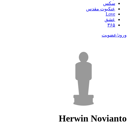
سکس
عنکبوت مقدس
Love
عشق
۳۶۵
ورود/عضویت
Herwin Novianto