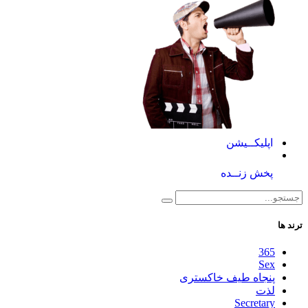
اپلیکــیشن
پخش زنــده
ترند ها
365
Sex
پنجاه طیف خاکستری
لذت
Secretary