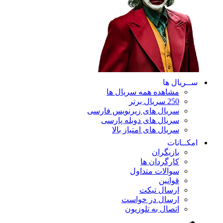
ســریال ها
مشاهده همه سریال ها
250 سریال برتر
سریال های زیرنویس فارسی
سریال های دوبله پارسی
سریال های امتیاز بالا
امکــانات
بازیگران
کارگردان ها
سوالات متداول
قوانین
ارسال تیکت
ارسال در خواست
اتصال به تلوزیون