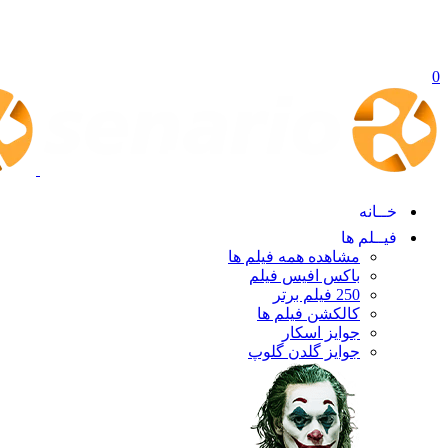
0
خــانه
فیــلم ها
مشاهده همه فیلم ها
باکس افیس فیلم
250 فیلم برتر
کالکشن فیلم ها
جوایز اسکار
جوایز گلدن گلوپ