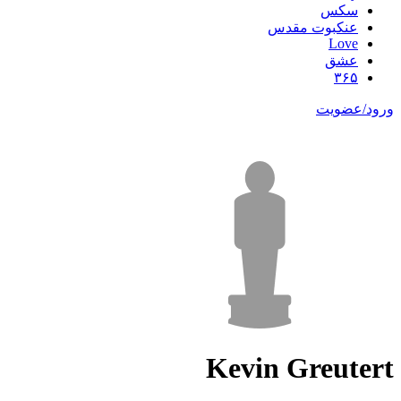
سکس
عنکبوت مقدس
Love
عشق
۳۶۵
ورود/عضویت
Kevin Greutert