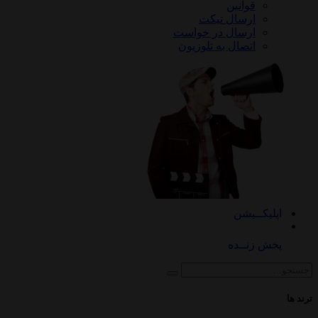
قوانین
ارسال تیکت
ارسال در خواست
اتصال به تلوزیون
کــیشن
 زنــده