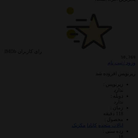
رای کاربران IMDb
 نام
فزوده شد
ویس :
د
 :
د
 :
ول :
ات متحده
کانادا
مکزیک
سنی :