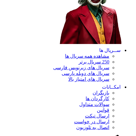
ســریال ها
مشاهده همه سریال ها
250 سریال برتر
سریال های زیرنویس فارسی
سریال های دوبله پارسی
سریال های امتیاز بالا
امکــانات
بازیگران
کارگردان ها
سوالات متداول
قوانین
ارسال تیکت
ارسال در خواست
اتصال به تلوزیون