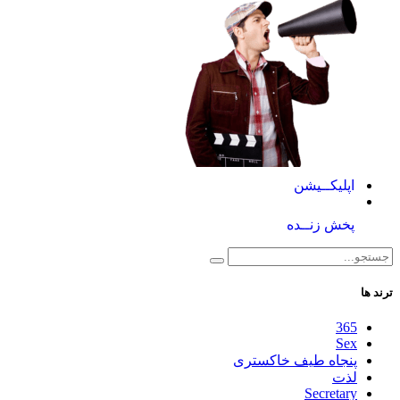
اپلیکــیشن
پخش زنــده
ترند ها
365
Sex
پنجاه طیف خاکستری
لذت
Secretary