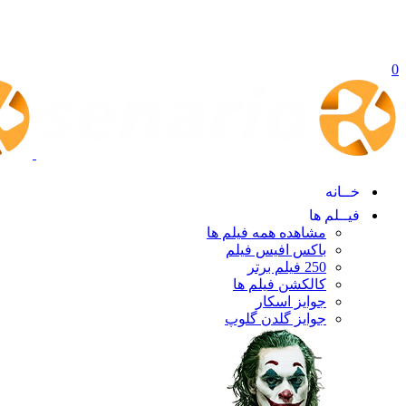
0
خــانه
فیــلم ها
مشاهده همه فیلم ها
باکس افیس فیلم
250 فیلم برتر
کالکشن فیلم ها
جوایز اسکار
جوایز گلدن گلوپ