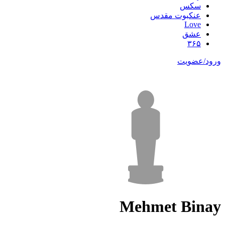
سکس
عنکبوت مقدس
Love
عشق
۳۶۵
ورود/عضویت
Mehmet Binay