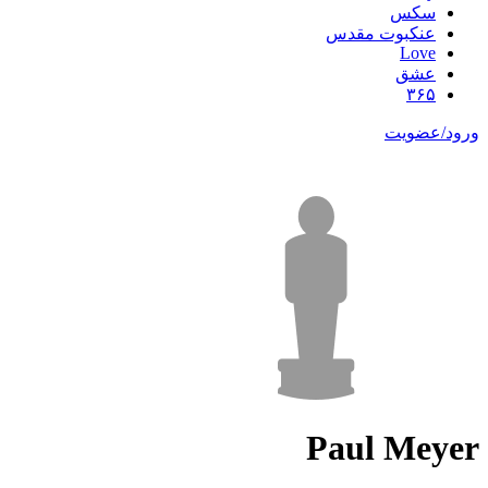
سکس
عنکبوت مقدس
Love
عشق
۳۶۵
ورود/عضویت
Paul Meyer