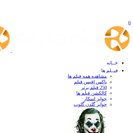
0
خــانه
فیــلم ها
مشاهده همه فیلم ها
باکس افیس فیلم
250 فیلم برتر
کالکشن فیلم ها
جوایز اسکار
جوایز گلدن گلوپ