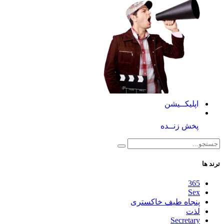
اپلیکــیشن
پخش زنــده
ترند ها
365
Sex
پنجاه طیف خاکستری
لذت
Secretary