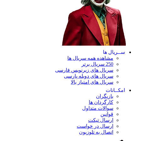
ســریال ها
مشاهده همه سریال ها
250 سریال برتر
سریال های زیرنویس فارسی
سریال های دوبله پارسی
سریال های امتیاز بالا
امکــانات
بازیگران
کارگردان ها
سوالات متداول
قوانین
ارسال تیکت
ارسال در خواست
اتصال به تلوزیون