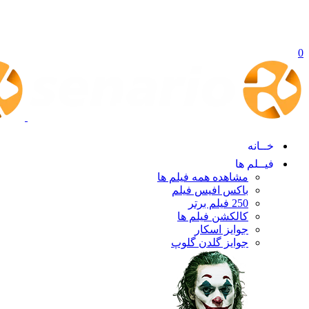
0
خــانه
فیــلم ها
مشاهده همه فیلم ها
باکس افیس فیلم
250 فیلم برتر
کالکشن فیلم ها
جوایز اسکار
جوایز گلدن گلوپ