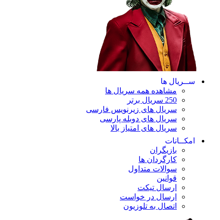
ســریال ها
مشاهده همه سریال ها
250 سریال برتر
سریال های زیرنویس فارسی
سریال های دوبله پارسی
سریال های امتیاز بالا
امکــانات
بازیگران
کارگردان ها
سوالات متداول
قوانین
ارسال تیکت
ارسال در خواست
اتصال به تلوزیون