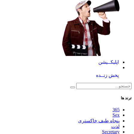
اپلیکــیشن
پخش زنــده
ترند ها
365
Sex
پنجاه طیف خاکستری
لذت
Secretary