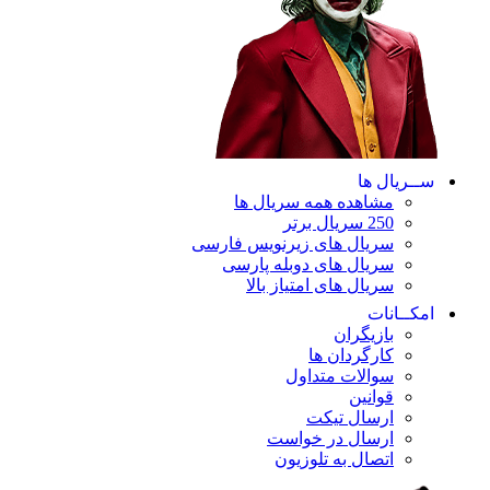
ســریال ها
مشاهده همه سریال ها
250 سریال برتر
سریال های زیرنویس فارسی
سریال های دوبله پارسی
سریال های امتیاز بالا
امکــانات
بازیگران
کارگردان ها
سوالات متداول
قوانین
ارسال تیکت
ارسال در خواست
اتصال به تلوزیون