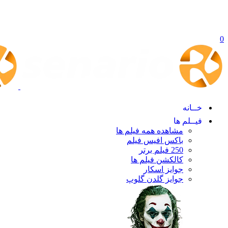
0
خــانه
فیــلم ها
مشاهده همه فیلم ها
باکس افیس فیلم
250 فیلم برتر
کالکشن فیلم ها
جوایز اسکار
جوایز گلدن گلوپ