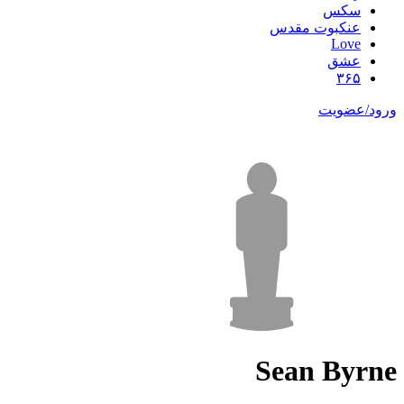
سکس
عنکبوت مقدس
Love
عشق
۳۶۵
ورود/عضویت
Sean Byrne