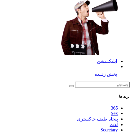
اپلیکــیشن
پخش زنــده
ترند ها
365
Sex
پنجاه طیف خاکستری
لذت
Secretary