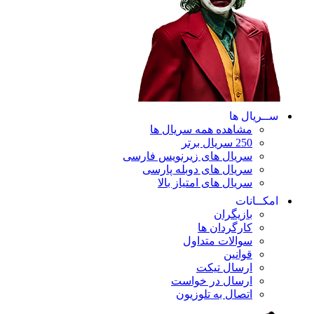
ســریال ها
مشاهده همه سریال ها
250 سریال برتر
سریال های زیرنویس فارسی
سریال های دوبله پارسی
سریال های امتیاز بالا
امکــانات
بازیگران
کارگردان ها
سوالات متداول
قوانین
ارسال تیکت
ارسال در خواست
اتصال به تلوزیون