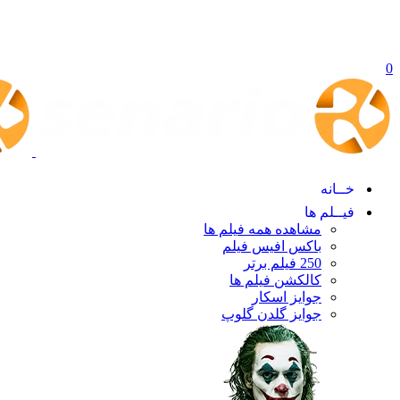
0
خــانه
فیــلم ها
مشاهده همه فیلم ها
باکس افیس فیلم
250 فیلم برتر
کالکشن فیلم ها
جوایز اسکار
جوایز گلدن گلوپ