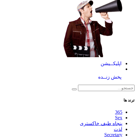
اپلیکــیشن
پخش زنــده
ترند ها
365
Sex
پنجاه طیف خاکستری
لذت
Secretary