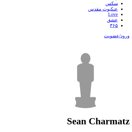
سکس
عنکبوت مقدس
Love
عشق
۳۶۵
ورود/عضویت
Sean Charmatz