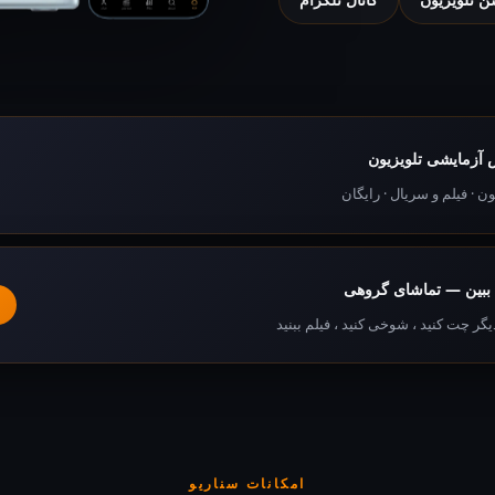
آزمایشی تلویزیون
ون · فیلم و سریال · رایگان
 ببین — تماشای گروهی
یگر چت کنید ، شوخی کنید ، فیلم ببنید
امکانات سناریو