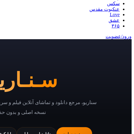
سکس
عنکبوت مقدس
Love
عشق
۳۶۵
ورود/عضویت
سـنـاریـ
سناریو، مرجع دانلود و تماشای آنلاین فیلم و سر
نسخه اصلی و بدون حذ
ورود به سایت
دانلود اپ موبایل
اپلیکی