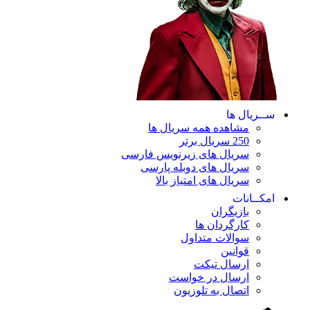
ســریال ها
مشاهده همه سریال ها
250 سریال برتر
سریال های زیرنویس فارسی
سریال های دوبله پارسی
سریال های امتیاز بالا
امکــانات
بازیگران
کارگردان ها
سوالات متداول
قوانین
ارسال تیکت
ارسال در خواست
اتصال به تلوزیون