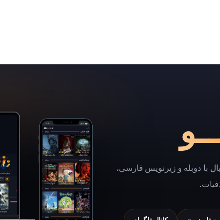
ـو
یال با دوبله و زیرنویس فارسی،
فیات.
شن تلویزیون
کانال تلگرام