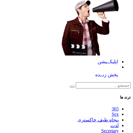
اپلیکــیشن
پخش زنــده
ترند ها
365
Sex
پنجاه طیف خاکستری
لذت
Secretary