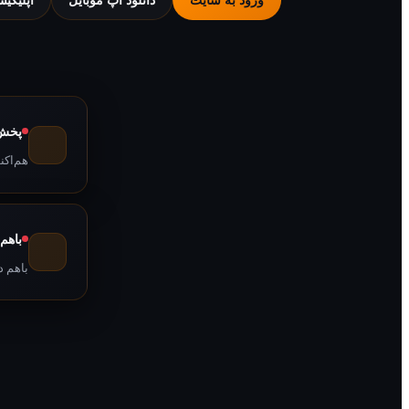
پخش 
هم‌اکن
باهم
باهم د