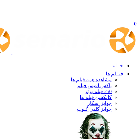
0
خــانه
فیــلم ها
مشاهده همه فیلم ها
باکس افیس فیلم
250 فیلم برتر
کالکشن فیلم ها
جوایز اسکار
جوایز گلدن گلوپ