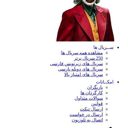
ســریال ها
مشاهده همه سریال ها
250 سریال برتر
سریال های زیرنویس فارسی
سریال های دوبله پارسی
سریال های امتیاز بالا
امکــانات
بازیگران
کارگردان ها
سوالات متداول
قوانین
ارسال تیکت
ارسال در خواست
اتصال به تلوزیون