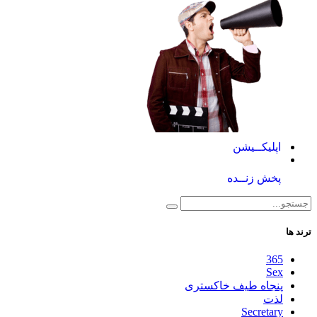
اپلیکــیشن
پخش زنــده
ترند ها
365
Sex
پنجاه طیف خاکستری
لذت
Secretary