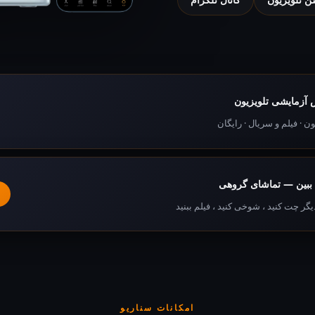
آزمایشی تلویزیون
ون · فیلم و سریال · رایگان
 ببین — تماشای گروهی
یگر چت کنید ، شوخی کنید ، فیلم ببنید
امکانات سناریو