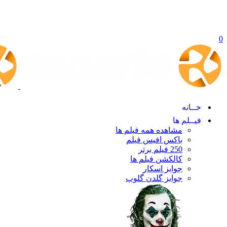
0
خــانه
فیــلم ها
مشاهده همه فیلم ها
باکس افیس فیلم
250 فیلم برتر
کالکشن فیلم ها
جوایز اسکار
جوایز گلدن گلوپ