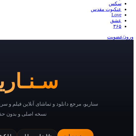
سکس
عنکبوت مقدس
Love
عشق
۳۶۵
ورود/عضویت
سـنـاریـ
سناریو، مرجع دانلود و تماشای آنلاین فیلم و سر
نسخه اصلی و بدون حذ
ورود به سایت
دانلود اپ موبایل
اپلیکی