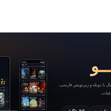
ـو
یال با دوبله و زیرنویس فارسی،
فیات.
شن تلویزیون
کانال تلگرام