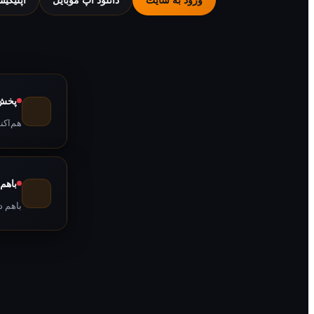
پخش 
هم‌اکن
باهم
باهم د