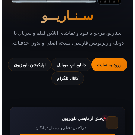
سـنـاریــو
سناریو، مرجع دانلود و تماشای آنلاین فیلم و سریال با
دوبله و زیرنویس فارسی، نسخه اصلی و بدون حذفیات.
ورود به سایت
دانلود اپ موبایل
اپلیکیشن تلویزیون
کانال تلگرام
پخش آزمایشی تلویزیون
هم‌اکنون · فیلم و سریال · رایگان