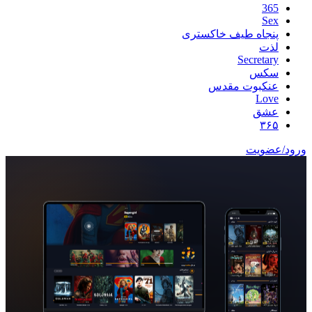
365
Sex
پنجاه طیف خاکستری
لذت
Secretary
سکس
عنکبوت مقدس
Love
عشق
۳۶۵
ورود/عضویت