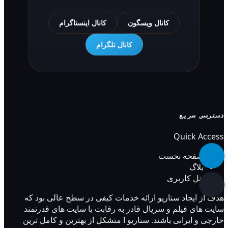
کانال ویسگون
کانال اینستاگرام
کانال تلگرام
دسترسی سریع
Quick Access
صفحه نخست
بلاگ
پنل کاربری
هدف از ایجاد سناریو ارائه خدمات کیفی در سطح عالی بود که
سایت های فیلم و سریال قادر به رقابت با سایت های قدرتمند
خارجی و ایرانی باشند. سناریو ا متشکل از بهترین و کامل ترین