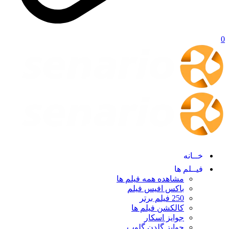
0
خــانه
فیــلم ها
مشاهده همه فیلم ها
باکس افیس فیلم
250 فیلم برتر
کالکشن فیلم ها
جوایز اسکار
جوایز گلدن گلوپ