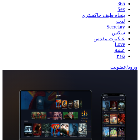
365
Sex
پنجاه طیف خاکستری
لذت
Secretary
سکس
عنکبوت مقدس
Love
عشق
۳۶۵
ورود/عضویت