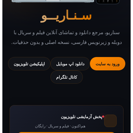
سـنـاریــو
سناریو، مرجع دانلود و تماشای آنلاین فیلم و سریال با
دوبله و زیرنویس فارسی، نسخه اصلی و بدون حذفیات.
ورود به سایت
دانلود اپ موبایل
اپلیکیشن تلویزیون
کانال تلگرام
پخش آزمایشی تلویزیون
هم‌اکنون · فیلم و سریال · رایگان