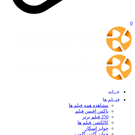
0
خــانه
فیــلم ها
مشاهده همه فیلم ها
باکس افیس فیلم
250 فیلم برتر
کالکشن فیلم ها
جوایز اسکار
جوایز گلدن گلوپ