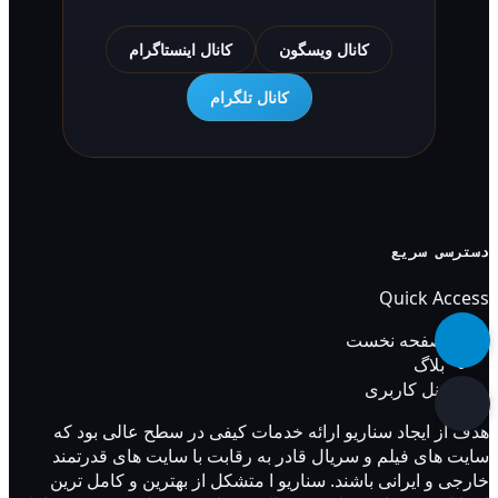
کانال ویسگون
کانال اینستاگرام
کانال تلگرام
دسترسی سریع
Quick Access
صفحه نخست
بلاگ
پنل کاربری
هدف از ایجاد سناریو ارائه خدمات کیفی در سطح عالی بود که
سایت های فیلم و سریال قادر به رقابت با سایت های قدرتمند
خارجی و ایرانی باشند. سناریو ا متشکل از بهترین و کامل ترین