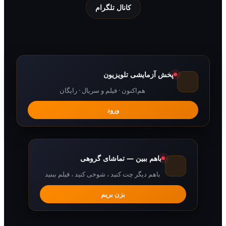
کانال تلگرام
پخش آزمایشی تلویزیون
هم‌اکنون · فیلم و سریال · رایگان
ورود
باهم ببین — تماشای گروهی
باهم دیگر چت کنید ، شوخی کنید ، فیلم ببنید
بزن بریم