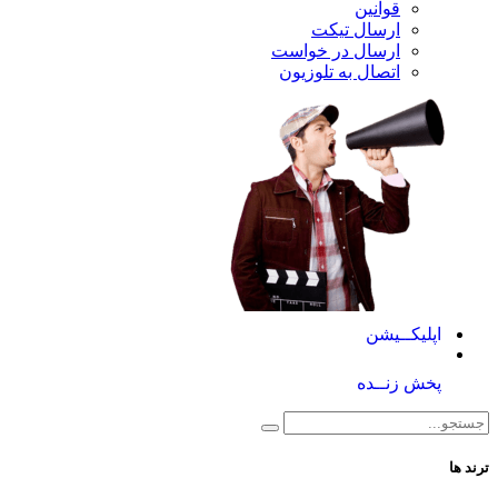
قوانین
ارسال تیکت
ارسال در خواست
اتصال به تلوزیون
کــیشن
 زنــده