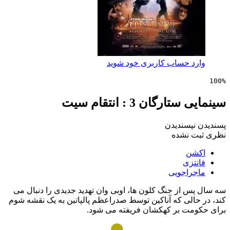
 حساب کاربری خود شوید
رگان 3 : انتقام سیت
پسندیدن
 نشده
ن
زی
راجویی
 از جنگ کلون ها، اوبی وان تهدید جدیدی را دنبال می
الی که آناکین توسط صدراعظم پالپاتین به یک نقشه شوم
ت بر کهکشان فریفته می شود.