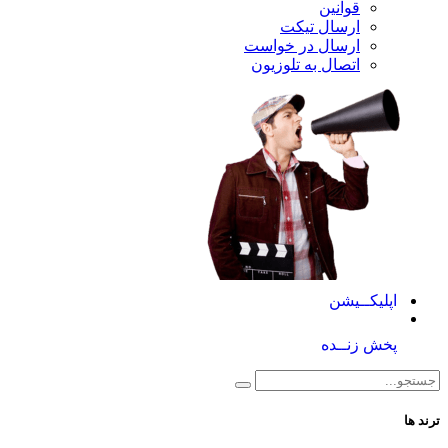
قوانین
ارسال تیکت
ارسال در خواست
اتصال به تلوزیون
کــیشن
 زنــده