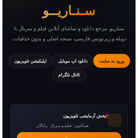
سـنـاریــو
یو، مرجع دانلود و تماشای آنلاین فیلم و سریال با
 و زیرنویس فارسی، نسخه اصلی و بدون حذفیات.
 به سایت
دانلود اپ موبایل
اپلیکیشن تلویزیون
کانال تلگرام
پخش آزمایشی تلویزیون
هم‌اکنون · فیلم و سریال · رایگان
ورود