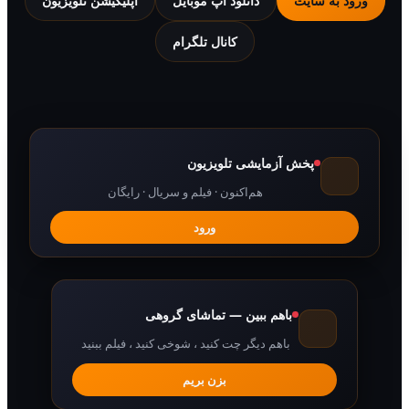
 به سایت
دانلود اپ موبایل
اپلیکیشن تلویزیون
کانال تلگرام
پخش آزمایشی تلویزیون
هم‌اکنون · فیلم و سریال · رایگان
ورود
باهم ببین — تماشای گروهی
باهم دیگر چت کنید ، شوخی کنید ، فیلم ببنید
بزن بریم