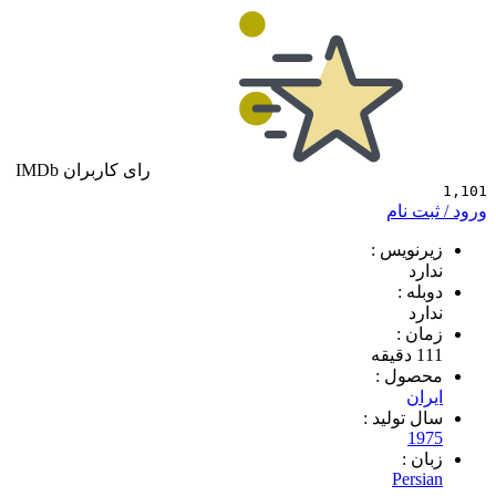
رای کاربران IMDb
 نام
ویس :
د
 :
د
 :
ول :
ن
تولید :
1
 :
Per