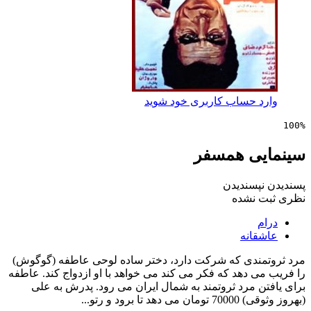
 حساب کاربری خود شوید
ی همسفر
پسندیدن
 نشده
انه
ندی که شرکت دارد، دختر ساده لوحی عاطفه (گوگوش)
 دهد که فکر می کند می خواهد با او ازدواج کند. عاطفه
 مرد ثروتمند به شمال ایران می رود. پدرش به علی
ا برود و رتو...