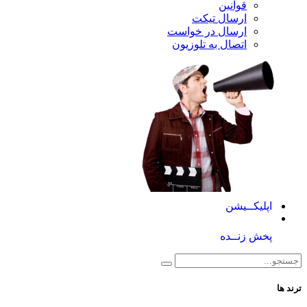
قوانین
ارسال تیکت
ارسال در خواست
اتصال به تلوزیون
کــیشن
 زنــده