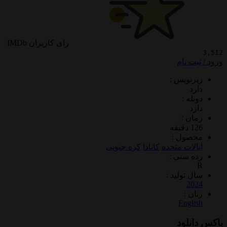
رای کاربران IMDb
 نام
ویس :
 :
 :
ول :
ات متحده
کانادا
کره جنوبی
سنی :
تولید :
2
 :
Eng
لود