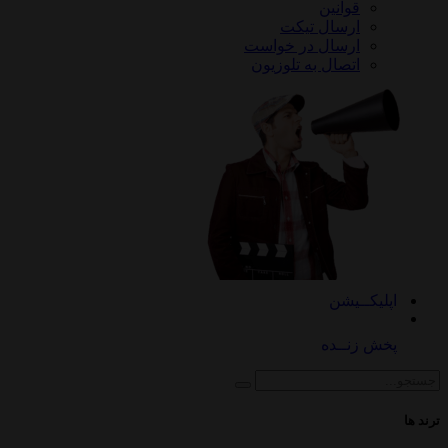
قوانین
ارسال تیکت
ارسال در خواست
اتصال به تلوزیون
کــیشن
 زنــده