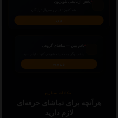
پخش آزمایشی تلویزیون
هم‌اکنون · فیلم و سریال · رایگان
ورود
باهم ببین — تماشای گروهی
باهم دیگر چت کنید ، شوخی کنید ، فیلم ببنید
بزن بریم
امکانات سناریو
رآنچه برای تماشای حرفه‌ای
لازم دارید