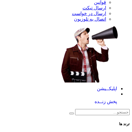
قوانین
ارسال تیکت
ارسال در خواست
اتصال به تلوزیون
کــیشن
 زنــده