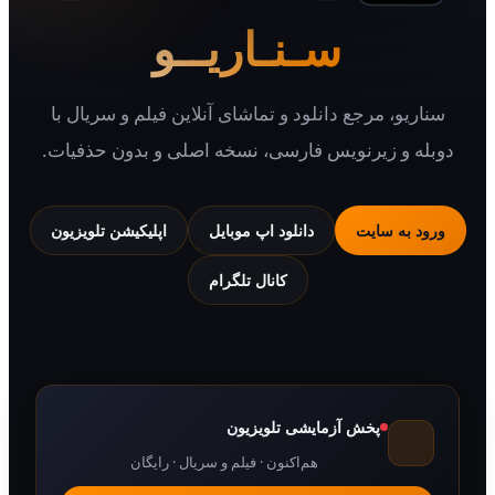
سـنـاریــو
یو، مرجع دانلود و تماشای آنلاین فیلم و سریال با
 و زیرنویس فارسی، نسخه اصلی و بدون حذفیات.
 به سایت
دانلود اپ موبایل
اپلیکیشن تلویزیون
کانال تلگرام
پخش آزمایشی تلویزیون
هم‌اکنون · فیلم و سریال · رایگان