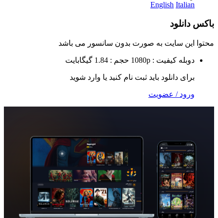
English
It
لود
 سایت به صورت
بدون سانسور
می باشد
ه
کیفیت : 1080p
حجم : 1.84 گیگابایت
 دانلود باید ثبت نام کنید یا وارد شوید
 / عضویت