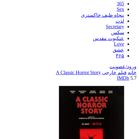
اه طیف خاکستری
Secre
س
بوت مقدس
L
ق
یت
خارجی
A Classic Horror Story