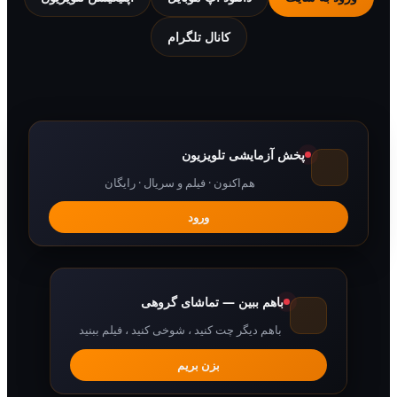
کانال تلگرام
پخش آزمایشی تلویزیون
هم‌اکنون · فیلم و سریال · رایگان
ورود
باهم ببین — تماشای گروهی
باهم دیگر چت کنید ، شوخی کنید ، فیلم ببنید
بزن بریم