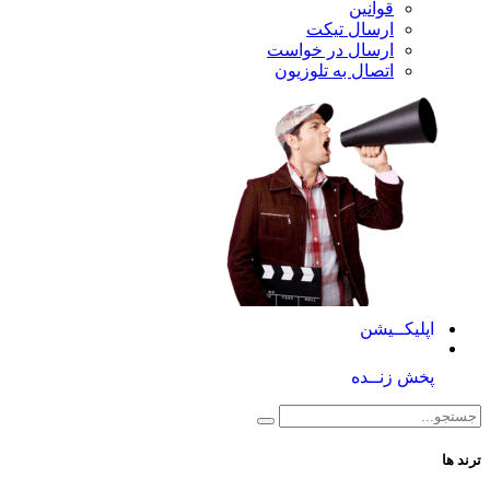
قوانین
ارسال تیکت
ارسال در خواست
اتصال به تلوزیون
کــیشن
 زنــده