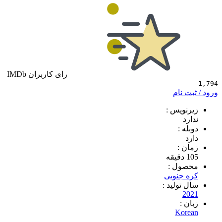
رای کاربران IMDb
 نام
ویس :
د
 :
 :
ول :
جنوبی
تولید :
2
 :
Ko