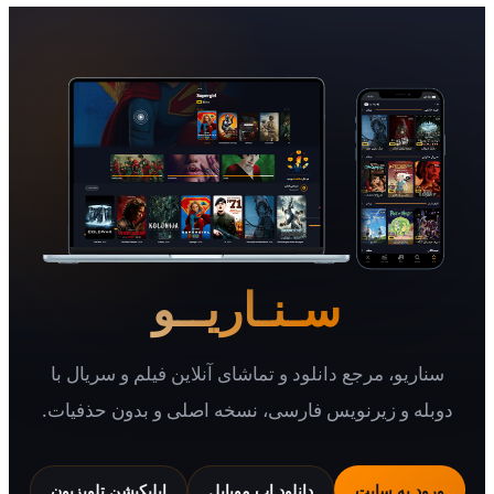
سـنـاریــو
یو، مرجع دانلود و تماشای آنلاین فیلم و سریال با
 و زیرنویس فارسی، نسخه اصلی و بدون حذفیات.
 به سایت
دانلود اپ موبایل
اپلیکیشن تلویزیون