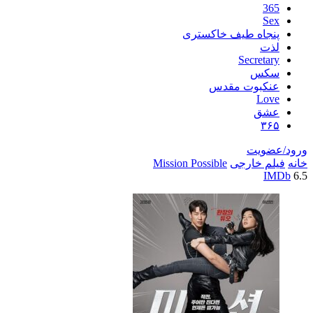
اه طیف خاکستری
Secre
س
بوت مقدس
L
ق
یت
خارجی
Mission Possible