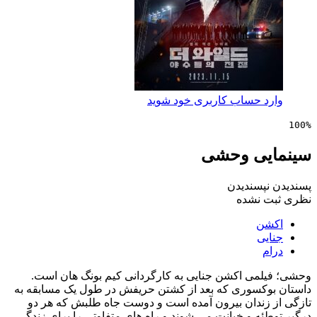
 حساب کاربری خود شوید
یی وحشی
پسندیدن
 نشده
ن
ی
می اکشن جنایی به کارگردانی کیم بونگ هان است.
کسوری که بعد از کشتن حریفش در طول یک مسابقه به
زندان بیرون آمده است و دوست جاه طلبش که هر دو
ه و خیانت می شوند و راه های متفاوتی را برای زندگی