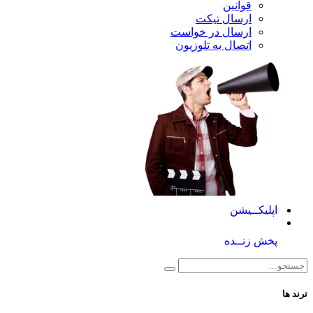
قوانین
ارسال تیکت
ارسال در خواست
اتصال به تلوزیون
کــیشن
 زنــده