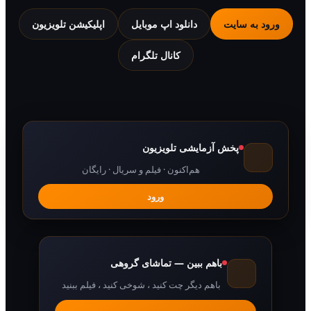
 به سایت
دانلود اپ موبایل
اپلیکیشن تلویزیون
کانال تلگرام
پخش آزمایشی تلویزیون
هم‌اکنون · فیلم و سریال · رایگان
ورود
باهم ببین — تماشای گروهی
باهم دیگر چت کنید ، شوخی کنید ، فیلم ببنید