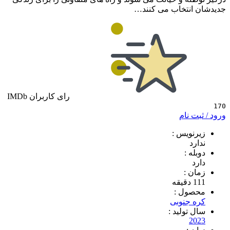
نتخاب می کنند…
رای کاربران IMDb
 نام
ویس :
د
 :
 :
ول :
جنوبی
تولید :
2