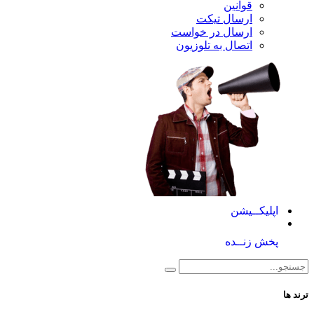
قوانین
ارسال تیکت
ارسال در خواست
اتصال به تلوزیون
کــیشن
 زنــده