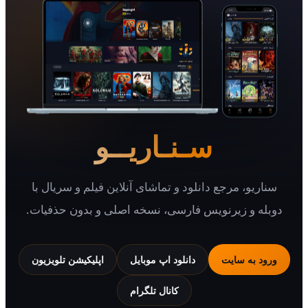
سـنـاریــو
یو، مرجع دانلود و تماشای آنلاین فیلم و سریال با
 و زیرنویس فارسی، نسخه اصلی و بدون حذفیات.
 به سایت
دانلود اپ موبایل
اپلیکیشن تلویزیون
کانال تلگرام