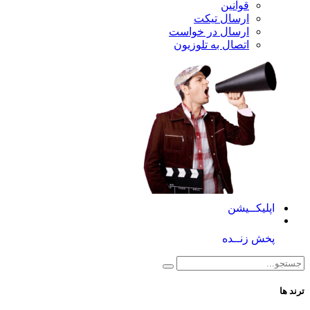
قوانین
ارسال تیکت
ارسال در خواست
اتصال به تلوزیون
کــیشن
 زنــده