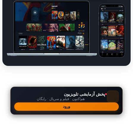
پخش آزمایشی تلویزیون
هم‌اکنون · فیلم و سریال · رایگان
ورود
امکانات