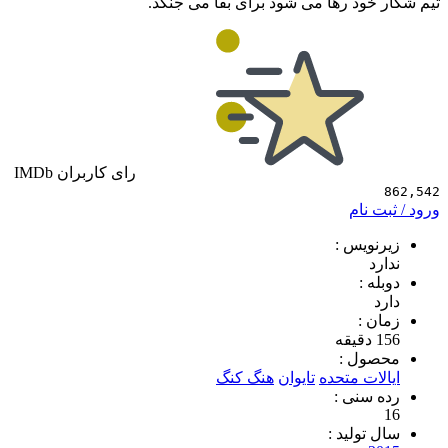
خود رها می شود برای بقا می جنگد.
رای کاربران IMDb
 نام
ویس :
د
 :
 :
ول :
ات متحده
تایوان
هنگ کنگ
سنی :
تولید :