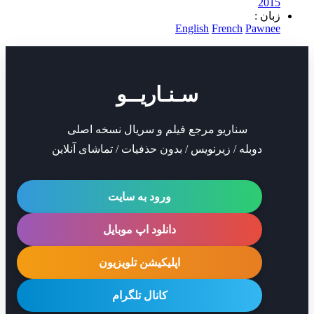
2
 :
English
French
Paw
سـنـاریــو
سناریو مرجع فیلم و سریال نسخه اصلی
دوبله / زیرنویس / بدون حذفیات / تماشای آنلاین
ورود به سایت
دانلود اپ موبایل
اپلیکیشن تلویزیون
کانال تلگرام