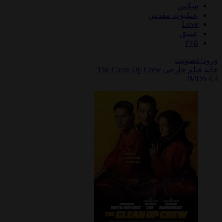
سکس
عنکبوت مقدس
Love
عشق
۳۶۵
ورود/عضویت
خانه
فیلم خارجی
The Clean Up Crew
IMDb
4.4