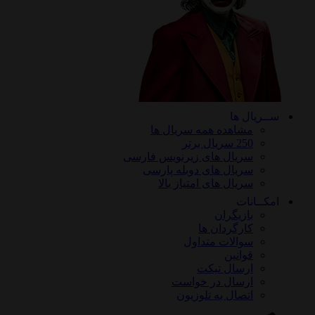
ســریال ها
مشاهده همه سریال ها
250 سریال برتر
سریال های زیرنویس فارسی
سریال های دوبله پارسی
سریال های امتیاز بالا
امکــانات
بازیگران
کارگردان ها
سوالات متداول
قوانین
ارسال تیکت
ارسال در خواست
اتصال به تلوزیون