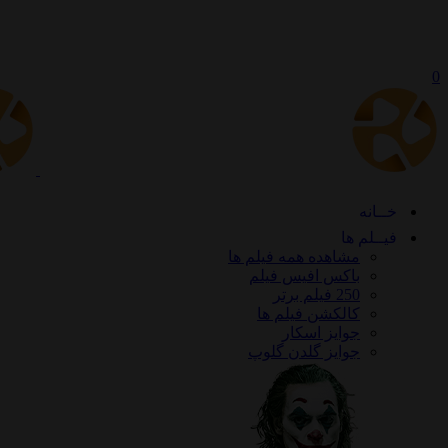
0
خــانه
فیــلم ها
مشاهده همه فیلم ها
باکس افیس فیلم
250 فیلم برتر
کالکشن فیلم ها
جوایز اسکار
جوایز گلدن گلوپ