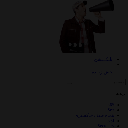
اپلیکــیشن
پخش زنــده
ترند ها
365
Sex
پنجاه طیف خاکستری
لذت
Secretary