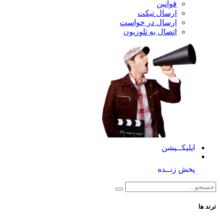
قوانین
ارسال تیکت
ارسال در خواست
اتصال به تلوزیون
کــیشن
 زنــده