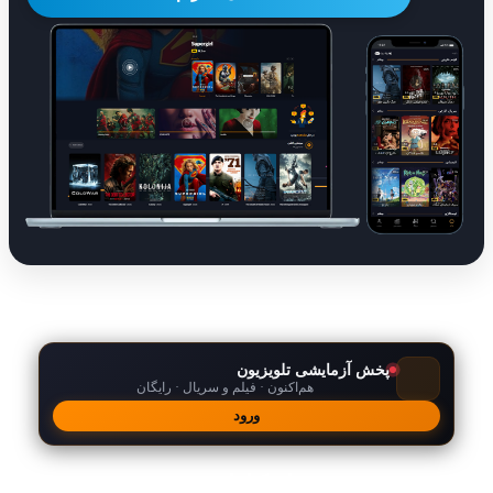
پخش آزمایشی تلویزیون
هم‌اکنون · فیلم و سریال · رایگان
ورود
امکانات