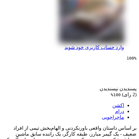
 حساب کاربری خود شوید
یی گرن توریسمو
پسندیدن
1
ن
راجویی
ستان واقعی باورنکردنی و الهام‌بخش تیمی از افراد
 گیمر مبارز، طبقه کارگر، یک راننده سابق ماشین