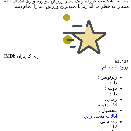
ست خورده و یک مدیر ورزش موتورسواری ایده‌آل - که
طر می‌اندازند تا نخبه‌ترین ورزش دنیا را انجام دهند. .
رای کاربران IMDb
 نام
ویس :
 :
 :
ول :
ات متحده
ژاپن
سنی :