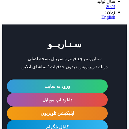
تولید :
2
 :
Eng
سـنـاریــو
سناریو مرجع فیلم و سریال نسخه اصلی
دوبله / زیرنویس / بدون حذفیات / تماشای آنلاین
ورود به سایت
دانلود اپ موبایل
اپلیکیشن تلویزیون
کانال تلگرام