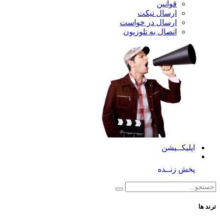
قوانین
ارسال تیکت
ارسال در خواست
اتصال به تلوزیون
کــیشن
 زنــده