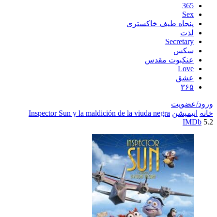
اه طیف خاکستری
Secre
س
بوت مقدس
L
ق
یت
شن
Inspector Sun y la maldición de la viuda negra