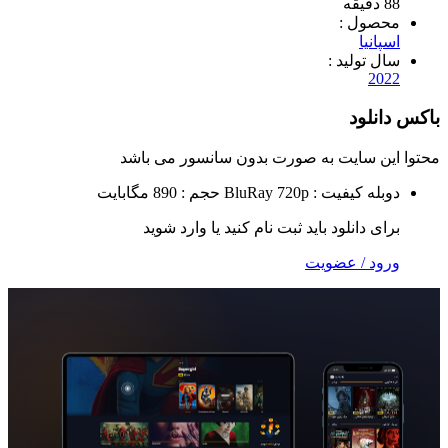
ول :
یا
تولید :
2
لود
 سایت به صورت
بدون سانسور
می باشد
ه
کیفیت : BluRay 720p
حجم : 890 مگابایت
 دانلود باید ثبت نام کنید یا وارد شوید
 / عضویت