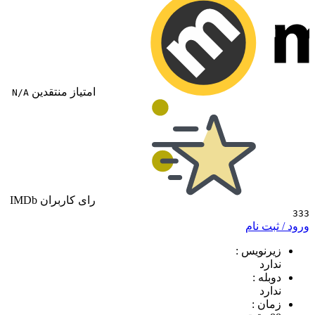
امتیاز منتقدین
N/A
رای کاربران IMDb
 نام
ویس :
د
 :
د
 :