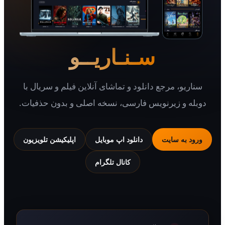
سـنـاریــو
یو، مرجع دانلود و تماشای آنلاین فیلم و سریال با
 و زیرنویس فارسی، نسخه اصلی و بدون حذفیات.
 به سایت
دانلود اپ موبایل
اپلیکیشن تلویزیون
کانال تلگرام