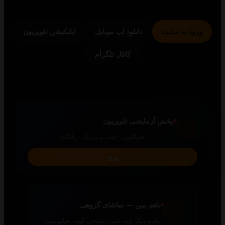
 به سایت
دانلود اپ موبایل
اپلیکیشن تلویزیون
کانال تلگرام
پخش آزمایشی تلویزیون
هم‌اکنون · فیلم و سریال · رایگان
ورود
باهم ببین — تماشای گروهی
باهم دیگر چت کنید ، شوخی کنید ، فیلم ببنید