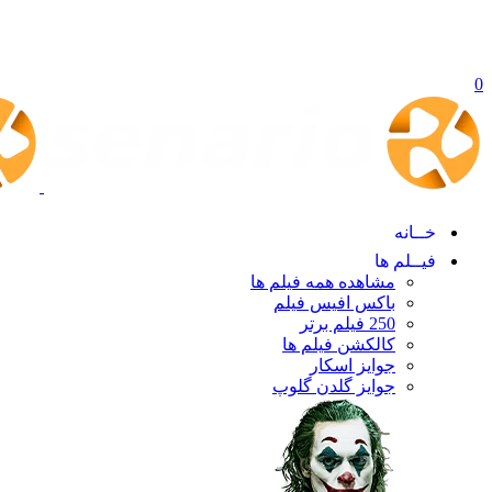
0
خــانه
فیــلم ها
مشاهده همه فیلم ها
باکس افیس فیلم
250 فیلم برتر
کالکشن فیلم ها
جوایز اسکار
جوایز گلدن گلوپ