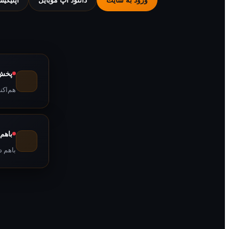
پخش 
هم‌اکن
باهم
باهم د