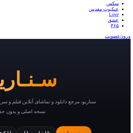
سکس
عنکبوت مقدس
Love
عشق
۳۶۵
ورود/عضویت
سـنـاریـ
سناریو، مرجع دانلود و تماشای آنلاین فیلم و سر
نسخه اصلی و بدون حذ
ورود به سایت
دانلود اپ موبایل
اپلیکی