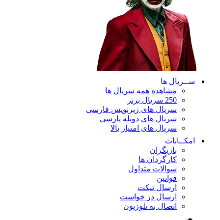
ســریال ها
مشاهده همه سریال ها
250 سریال برتر
سریال های زیرنویس فارسی
سریال های دوبله پارسی
سریال های امتیاز بالا
امکــانات
بازیگران
کارگردان ها
سوالات متداول
قوانین
ارسال تیکت
ارسال در خواست
اتصال به تلوزیون