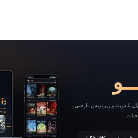
ـو
یال با دوبله و زیرنویس فارسی،
فیات.
شن تلویزیون
کانال تلگرام