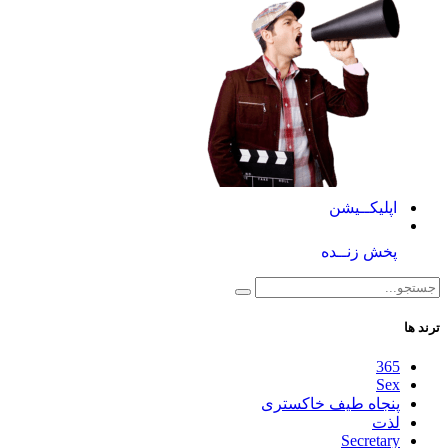
اپلیکــیشن
پخش زنــده
ترند ها
365
Sex
پنجاه طیف خاکستری
لذت
Secretary