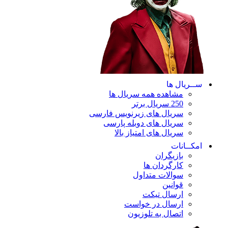
ســریال ها
مشاهده همه سریال ها
250 سریال برتر
سریال های زیرنویس فارسی
سریال های دوبله پارسی
سریال های امتیاز بالا
امکــانات
بازیگران
کارگردان ها
سوالات متداول
قوانین
ارسال تیکت
ارسال در خواست
اتصال به تلوزیون