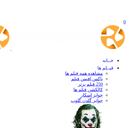
0
خــانه
فیــلم ها
مشاهده همه فیلم ها
باکس افیس فیلم
250 فیلم برتر
کالکشن فیلم ها
جوایز اسکار
جوایز گلدن گلوپ