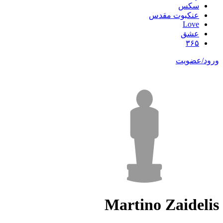
سکس
عنکبوت مقدس
Love
عشق
۳۶۵
ورود/عضویت
Martino Zaidelis