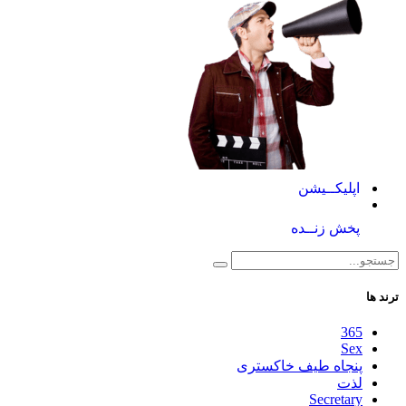
اپلیکــیشن
پخش زنــده
ترند ها
365
Sex
پنجاه طیف خاکستری
لذت
Secretary