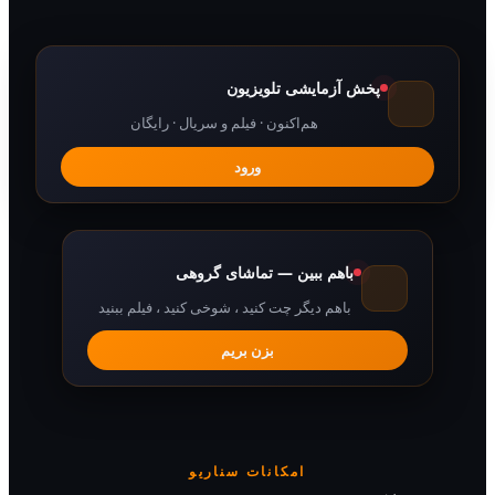
پخش آزمایشی تلویزیون
هم‌اکنون · فیلم و سریال · رایگان
ورود
باهم ببین — تماشای گروهی
باهم دیگر چت کنید ، شوخی کنید ، فیلم ببنید
بزن بریم
امکانات سناریو