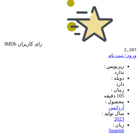
رای کاربران IMDb
 نام
ویس :
د
 :
 :
ول :
نتین
تولید :
2
 :
Spa