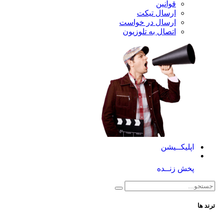
قوانین
ارسال تیکت
ارسال در خواست
اتصال به تلوزیون
کــیشن
 زنــده