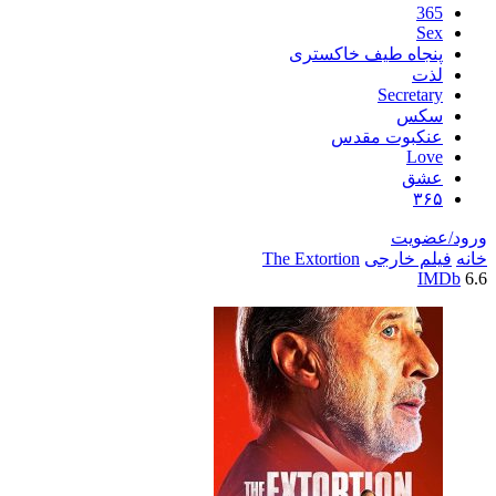
اه طیف خاکستری
Secre
س
بوت مقدس
L
ق
یت
خارجی
The Extortion