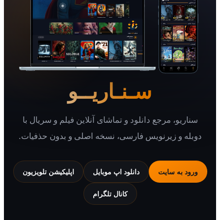
سـنـاریــو
یو، مرجع دانلود و تماشای آنلاین فیلم و سریال با
 و زیرنویس فارسی، نسخه اصلی و بدون حذفیات.
 به سایت
دانلود اپ موبایل
اپلیکیشن تلویزیون
کانال تلگرام